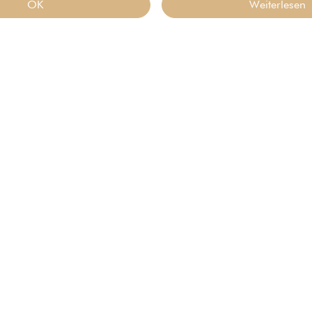
OK
Weiterlesen
Mühlenkarte & Gutscheine
Schles
Bio-Zertifizierung
AGB
Hambu
bH
Datenschutz
Impressum
Vertrag widerrufen
uehle.de