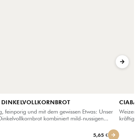
 DINKELVOLLKORNBROT
CIABA
ig, feinporig und mit dem gewissen Etwas: Unser
Weizen m
Dinkelvollkornbrot kombiniert mild-nussigen...
kräftig 
5,65 €