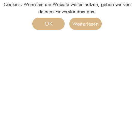
Cookies. Wenn Sie die Website weiter nutzen, gehen wir von
deinem Einverständnis aus.
OK
Weiterlesen
Braaker Mühle
Brot- und Backwaren GmbH
Braaker Mühle 7
22145 Braak