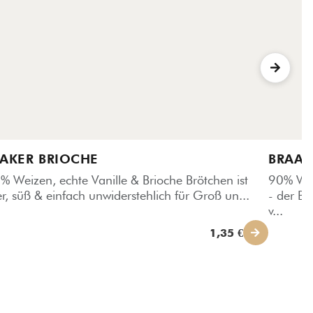
AKER BRIOCHE
BRAAK
% Weizen, echte Vanille & Brioche Brötchen ist
90% Wei
er, süß & einfach unwiderstehlich für Groß un...
- der Br
v...
1,35 €